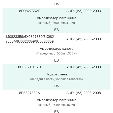
TW
8D9827552F
AUDI (A3) 2000-2003
Амортизатор багажника
(задный, L=500mm/470N)
ES
1J0823359/6X0827550/6X082
AUDI (A3) 2000-2003
7550A/8J0823359/8J0823359
Амортизатор капота
(Передний, L=500mm/350N)
ES
8P0 821 192B
AUDI (A3) 2003-2008
Подкрыльник
(передняя часть, хорошое качество)
TW
8P3827552A
AUDI (A3) 2003-2008
Амортизатор багажника
(задный, L=485mm/460N)
ES