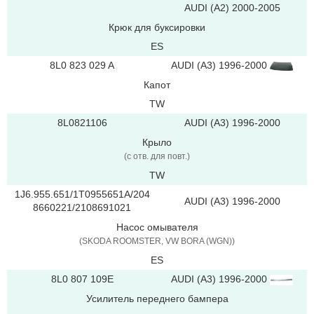
AUDI (A2) 2000-2005
Крюк для буксировки
ES
8L0 823 029 A
AUDI (A3) 1996-2000
Капот
TW
8L0821106
AUDI (A3) 1996-2000
Крыло
(с отв. для повт.)
TW
1J6.955.651/1T0955651A/204
AUDI (A3) 1996-2000
8660221/2108691021
Насос омывателя
(SKODA ROOMSTER, VW BORA (WGN))
ES
8L0 807 109E
AUDI (A3) 1996-2000
Усилитель переднего бампера