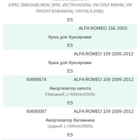
(OPEL OMEGA(B) WGN, OPEL VECTRA A(SDN), VW GOLF II/III(HB), VW
PASSAT B3/B4(WGN), VW POLO (H/B))
ES
ALFA ROMEO 156 2003-
Крюк для буксировки
ES
ALFA ROMEO 159 2005-2012
Крюк для буксировки
ES
60688574
ALFA ROMEO 159 2005-2012
Амортизатор капота
(Передний, L=604mm/250N)
ES
60680087
ALFA ROMEO 159 2005-2012
Амортизатор багажника
(задный, L=290mm/380N)
ES