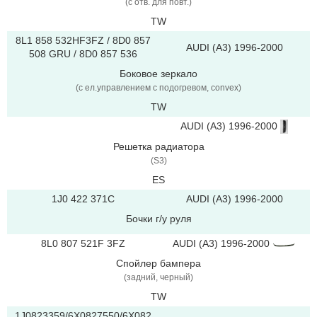
(с отв. для повт.)
TW
8L1 858 532HF3FZ / 8D0 857
AUDI (A3) 1996-2000
508 GRU / 8D0 857 536
Боковое зеркало
(с ел.управлением с подогревом, convex)
TW
AUDI (A3) 1996-2000
Решетка радиатора
(S3)
ES
1J0 422 371C
AUDI (A3) 1996-2000
Бочки г/у руля
8L0 807 521F 3FZ
AUDI (A3) 1996-2000
Спойлер бампера
(задний, черный)
TW
1J0823359/6X0827550/6X082