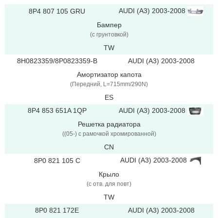
AUDI (A3) 2003-2008
8P4 807 105 GRU
Бампер
(с грунтовкой)
TW
8H0823359/8P0823359-B
AUDI (A3) 2003-2008
Амортизатор капота
(Передний, L=715mm/290N)
ES
AUDI (A3) 2003-2008
8P4 853 651A 1QP
Решетка радиатора
((05-) с рамочкой xромированной)
CN
AUDI (A3) 2003-2008
8P0 821 105 C
Крыло
(с отв. для повт)
TW
8P0 821 172E
AUDI (A3) 2003-2008