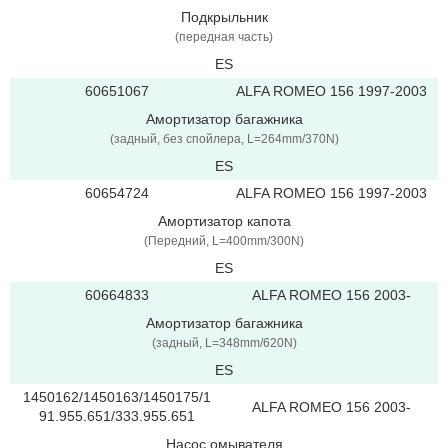
Подкрыльник
(передная часть)
ES
60651067
ALFA ROMEO 156 1997-2003
Амортизатор багажника
(задный, без спойлера, L=264mm/370N)
ES
60654724
ALFA ROMEO 156 1997-2003
Амортизатор капота
(Передний, L=400mm/300N)
ES
60664833
ALFA ROMEO 156 2003-
Амортизатор багажника
(задный, L=348mm/620N)
ES
1450162/1450163/1450175/1
ALFA ROMEO 156 2003-
91.955.651/333.955.651
Насос омывателя