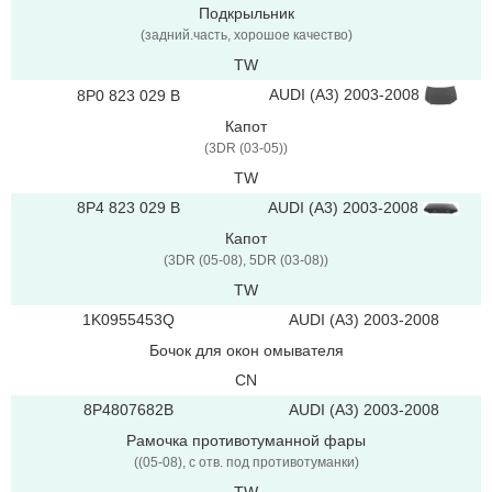
Подкрыльник
(задний.часть, хорошое качество)
TW
AUDI (A3) 2003-2008
8P0 823 029 B
Капот
(3DR (03-05))
TW
8P4 823 029 B
AUDI (A3) 2003-2008
Капот
(3DR (05-08), 5DR (03-08))
TW
1K0955453Q
AUDI (A3) 2003-2008
Бочок для окон омывателя
CN
8P4807682B
AUDI (A3) 2003-2008
Рамочка противотуманной фары
((05-08), с отв. под противотуманки)