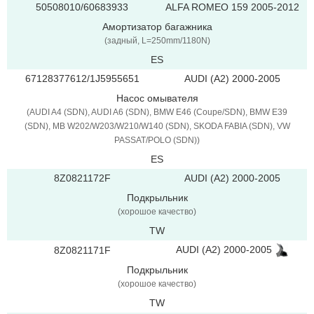
50508010/60683933
ALFA ROMEO 159 2005-2012
Амортизатор багажника
(задный, L=250mm/1180N)
ES
67128377612/1J5955651
AUDI (A2) 2000-2005
Насос омывателя
(AUDI A4 (SDN), AUDI A6 (SDN), BMW E46 (Coupe/SDN), BMW E39
(SDN), MB W202/W203/W210/W140 (SDN), SKODA FABIA (SDN), VW
PASSAT/POLO (SDN))
ES
8Z0821172F
AUDI (A2) 2000-2005
Подкрыльник
(хорошое качество)
TW
AUDI (A2) 2000-2005
8Z0821171F
Подкрыльник
(хорошое качество)
TW