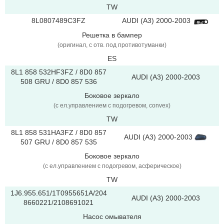
TW
AUDI (A3) 2000-2003
8L0807489C3FZ
Решетка в бампер
(оригинал, с отв. под противотуманки)
ES
8L1 858 532HF3FZ / 8D0 857
AUDI (A3) 2000-2003
508 GRU / 8D0 857 536
Боковое зеркало
(с ел.управлением с подогревом, convex)
TW
8L1 858 531HA3FZ / 8D0 857
AUDI (A3) 2000-2003
507 GRU / 8D0 857 535
Боковое зеркало
(с ел.управлением с подогревом, асферическое)
TW
1J6.955.651/1T0955651A/204
AUDI (A3) 2000-2003
8660221/2108691021
Насос омывателя