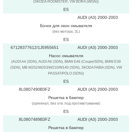
(SKODA ROOMSTER, VW BORA (WGN))
ES
AUDI (A3) 2000-2003
Бочок для окон омывателя
(без мотора, 3L)
ES
67128377612/1J5955651
AUDI (A3) 2000-2003
Насос омывателя
(AUDI A4 (SDN), AUDI A6 (SDN), BMW E46 (Coupe/SDN), BMW E39
(SDN), MB W202/W203/W210/W140 (SDN), SKODA FABIA (SDN), VW
PASSAT/POLO (SDN))
ES
8L0807490B3FZ
AUDI (A3) 2000-2003
Решетка в бампер
(оригинал, без отв. под противотуманки)
ES
8L0807489B3FZ
AUDI (A3) 2000-2003
Решетка в бампер