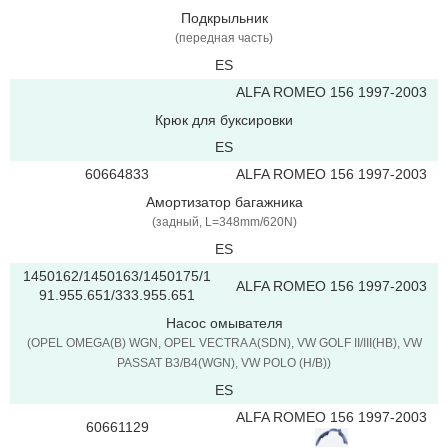
Подкрыльник
(передная часть)
ES
ALFA ROMEO 156 1997-2003
Крюк для буксировки
ES
60664833
ALFA ROMEO 156 1997-2003
Амортизатор багажника
(задный, L=348mm/620N)
ES
1450162/1450163/1450175/1
ALFA ROMEO 156 1997-2003
91.955.651/333.955.651
Насос омывателя
(OPEL OMEGA(B) WGN, OPEL VECTRA A(SDN), VW GOLF II/III(HB), VW
PASSAT B3/B4(WGN), VW POLO (H/B))
ES
ALFA ROMEO 156 1997-2003
60661129