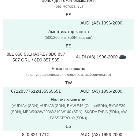
Бочок для окон омывателя
(без мотора, 3L)
ES
AUDI (A3) 1996-2000
Амортизатор капота
(500/200mm, 350N, задний)
ES
8L1 858 531HA3FZ / 8D0 857
AUDI (A3) 1996-2000
507 GRU / 8D0 857 535
Боковое зеркало
(с ел.управлением с подогревом, асферическое)
TW
67128377612/1J5955651
AUDI (A3) 1996-2000
Насос омывателя
(AUDI A4 (SDN), AUDI A6 (SDN), BMW E46 (Coupe/SDN), BMW E39
(SDN), MB W202/W203/W210/W140 (SDN), SKODA FABIA (SDN), VW
PASSAT/POLO (SDN))
ES
8L0 821 171C
AUDI (A3) 1996-2000