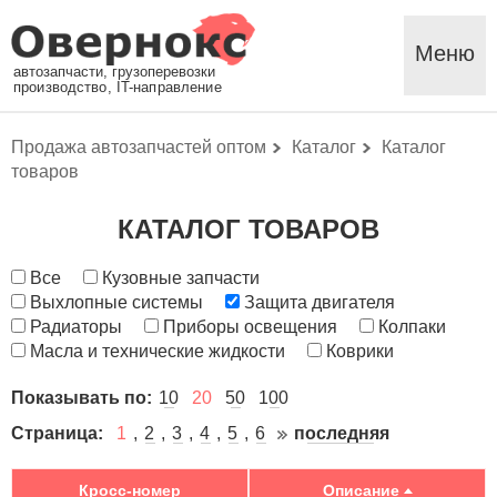
Меню
автозапчасти, грузоперевозки
производство, IT-направление
Продажа автозапчастей оптом
Каталог
Каталог
товаров
КАТАЛОГ ТОВАРОВ
Все
Кузовные запчасти
Выхлопные системы
Защита двигателя
Радиаторы
Приборы освещения
Колпаки
Масла и технические жидкости
Коврики
Показывать по:
10
20
50
100
Страница:
1
2
3
4
5
6
последняя
Кросс-номер
Описание