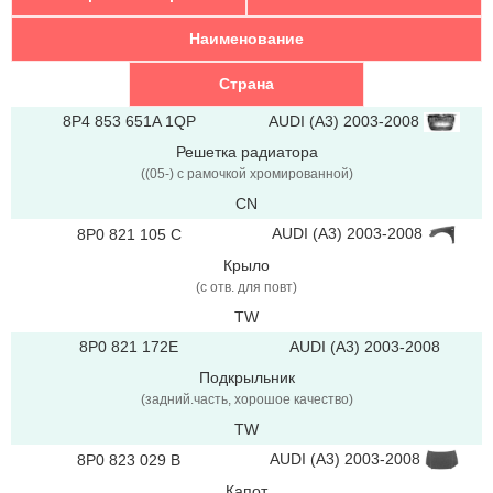
Наименование
Страна
AUDI (A3) 2003-2008
8P4 853 651A 1QP
Решетка радиатора
((05-) с рамочкой xромированной)
CN
AUDI (A3) 2003-2008
8P0 821 105 C
Крыло
(с отв. для повт)
TW
8P0 821 172E
AUDI (A3) 2003-2008
Подкрыльник
(задний.часть, хорошое качество)
TW
AUDI (A3) 2003-2008
8P0 823 029 B
Капот