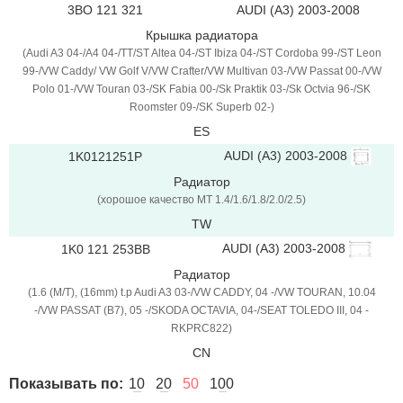
3BO 121 321
AUDI (A3) 2003-2008
Крышка радиатора
(Audi A3 04-/A4 04-/TT/ST Altea 04-/ST Ibiza 04-/ST Cordoba 99-/ST Leon
99-/VW Caddy/ VW Golf V/VW Crafter/VW Multivan 03-/VW Passat 00-/VW
Polo 01-/VW Touran 03-/SK Fabia 00-/Sk Praktik 03-/Sk Octvia 96-/SK
Roomster 09-/SK Superb 02-)
ES
AUDI (A3) 2003-2008
1K0121251P
Радиатор
(хорошое качество MT 1.4/1.6/1.8/2.0/2.5)
TW
AUDI (A3) 2003-2008
1K0 121 253BB
Радиатор
(1.6 (M/T), (16mm) t.p Audi A3 03-/VW CADDY, 04 -/VW TOURAN, 10.04
-/VW PASSAT (B7), 05 -/SKODA OCTAVIA, 04-/SEAT TOLEDO III, 04 -
RKPRC822)
CN
Показывать по:
10
20
50
100