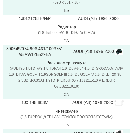
(590 x 361 x 16)
ES
1J0121253H/N/P
AUDI (A3) 1996-2000
Радиатор
(1,8 Turbo 20V/1,9 TDI +/-AirC M/A)
CN
390649/074.906.461/1003751
AUDI (A3) 1996-2000
/95VW12B529BA
Расходомер воздуха
(AUDI 80 1.9TDI /A3 1.9 TDI/ A4 1.9TDI/ A6(c4)1.9TDI SKODA OcTAVIA
1.9TDI VW GOLF III 1.9SDI/ GOLF III 1.9TDI/ GOLF IV 1.9TDI /LT 28-35 II
2.5SDI /PASSAT 1.9TDI PIERBURG 7.18221.51.0 PIERBUR
G7.18221.01.0)
CN
AUDI (A3) 1996-2000
1J0 145 803M
Интеркулер
(1,8 TURBO/1,9 TDI, A3/LEON/TOLEDO/BORA/OCTAVIA)
CN