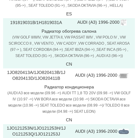
(95->) , SEAT TOLEDO (91->) , SKODA OKTAVIA (96->) , HELLA)
ES
AUDI (A3) 1996-2000
191819031B/1H1819031A
Радиатор обогрева салона
(VW GOLF II/III/IV, VW JETTA II, VW PASSAT III/IV , VW POLO IV , VW
SCIROCCO II , VW VENTO , VW CADDY ,VW CORRADO , SEAT AROSA
(97-> ), SEAT CORDOBA (94->) ,SEAT IBIZA (94->) ,SEAT INCA (95->) ,
SEAT TOLEDO (91->) , SKODA OKTAVIA (96->) , AUDI A3 (96->))
CN
1JO820413A/1JO820413B/1J
AUDI (A3) 1996-2000
O820413D/1JO820411B
Радиатор кондиционера
(AUDI A3 все модели (09.96 ->) AUDI TT 1,8 TD 20V (09.98 ->) VW GOLF
IV (10.97 ->) VW BORA все модели (10.98 ->) SKODA OCTAVIA все
модели (10.96 ->) SEAT TOLEDO все модели (08.99 ->)/ TOLEDO II все
модели (04.98 ->) SEAT LEON)
CN
1JO121253N/1JO121253H/1J
AUDI (A3) 1996-2000
O121253Q/1JO121253J