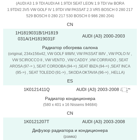
(AUDI A3 1.9 TDI AUDI A4 1.9TDI SEAT LEON 1.9 TDI Vw BORA
1.9TDI/2.3V5 VW GOLF IV 1.9TDI VW PASSAT 2.3 VR5 BOSCH 0 280 217
529 BOSCH 0 280 217 530 BOSCH 0 986 280 204)
CN
1H1819031B/1H1819
AUDI (A3) 2000-2003
031A/1H1819031F
Радиатор обогрева салона
(original, 234x156x42, VW GOLF II/III/IV, VW PASSAT III/IV , VW POLO IV ,
VW SCIROCCO II , VW VENTO , VW CADDY ,VW CORRADO , SEAT
AROSA (97-> ), SEAT CORDOBA (94->) ,SEAT IBIZA (94->) ,SEAT INCA
(95->) , SEAT TOLEDO (91->) , SKODA OKTAVIA (96->) , HELLA)
ES
AUDI (A3) 2003-2008
1K0121411Q
Радиатор кондиционера
(580 x 401 x 16 Nissens 94684)
CN
1K0121207T
AUDI (A3) 2003-2008
Дифузор радиатора и кондиционера
(рамка)