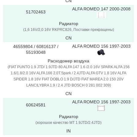
CN
ALFA ROMEO 147 2000-2008
51702463
Радиатор
(1,6 16V/2,0 16V RKPRC826, Поставки прекращены)
CN
ALFA ROMEO 156 1997-2003
46559804 / 60816137 /
55193048
Расходомер воздуха
(FIAT PUNTO 1.9 JTD/ 1.9JTD 80 ALFA 147 1.6 /2.0 16V SPARK ALFA 156
1.6/1.8/2.0 16V ALFA 166 2.0T.Spark / 2.4JTD ALFA GTV 1.8 16V ALFA
SPIDER 1.8 16V FIAT DOBLO 1.9 D/JTD FIAT MAREA 2.0 150 20V
LANCILYBRA 1.9 / 2.4 JTD BOSCH 0 281 002 309)
CN
ALFA ROMEO 156 1997-2003
60624581
Радиатор
(хорошое качество MT 1.9JTD/2.4JTD)
IN