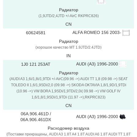
Радиатор
(1,9JTD/2,4JTD +/-AirC RKPRC826)
CN
ALFA ROMEO 156 2003-
60624581
Радиатор
(хорошое качество MT 1.9JTD/2.4JTD)
IN
AUDI (A3) 1996-2000
1J0 121 253AT
Радиатор
(AUDI A3 1,6i/1,8i/1,9TDi +/-AirC(09.96 ->) AUDI TT 1,8 (09.98 ->) SEAT
TOLEDO II 1,6/1,9SDi/2,0 (09.98 ->) SKODA OKTAVIA 1,8/1,9D/1,9TDi
(10.96 ->) VW BORA 1,9SDi/1,9TDi/2,0i( 09.98 ->) VW GOLF IV
1,6/1,8/1,9SDi/1,9TDi (11.97 ->),RKPRC823)
CN
06A.906.461D /
AUDI (A3) 1996-2000
06A.906.461DX
Расходомер воздуха
(Поставки прекращены, AUDI A3 1.8T A4 1.8T AUDI A6 1.8T AUDI TT 1.8T