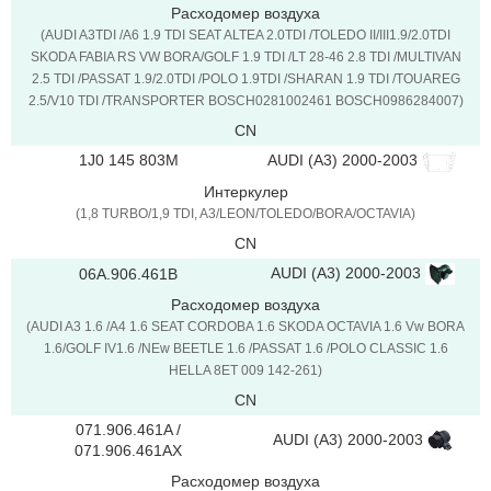
Расходомер воздуха
(AUDI A3TDI /A6 1.9 TDI SEAT ALTEA 2.0TDI /TOLEDO II/III1.9/2.0TDI
SKODA FABIA RS VW BORA/GOLF 1.9 TDI /LT 28-46 2.8 TDI /MULTIVAN
2.5 TDI /PASSAT 1.9/2.0TDI /POLO 1.9TDI /SHARAN 1.9 TDI /TOUAREG
2.5/V10 TDI /TRANSPORTER BOSCH0281002461 BOSCH0986284007)
CN
AUDI (A3) 2000-2003
1J0 145 803M
Интеркулер
(1,8 TURBO/1,9 TDI, A3/LEON/TOLEDO/BORA/OCTAVIA)
CN
AUDI (A3) 2000-2003
06A.906.461B
Расходомер воздуха
(AUDI A3 1.6 /A4 1.6 SEAT CORDOBA 1.6 SKODA OCTAVIA 1.6 Vw BORA
1.6/GOLF IV1.6 /NEw BEETLE 1.6 /PASSAT 1.6 /POLO CLASSIC 1.6
HELLA 8ET 009 142-261)
CN
071.906.461A /
AUDI (A3) 2000-2003
071.906.461AX
Расходомер воздуха