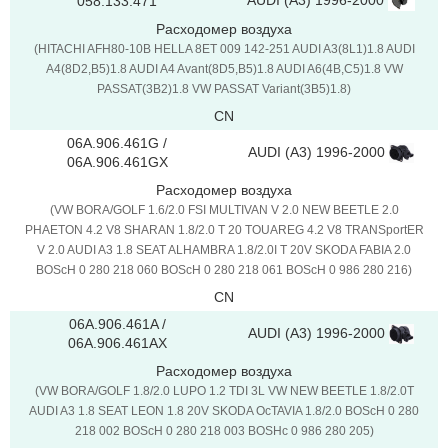
AUDI (A3) 1996-2000
058.133.471
Расходомер воздуха
(HITACHI AFH80-10B HELLA 8ET 009 142-251 AUDI A3(8L1)1.8 AUDI
A4(8D2,B5)1.8 AUDI A4 Avant(8D5,B5)1.8 AUDI A6(4B,C5)1.8 VW
PASSAT(3B2)1.8 VW PASSAT Variant(3B5)1.8)
CN
06A.906.461G /
AUDI (A3) 1996-2000
06A.906.461GX
Расходомер воздуха
(VW BORA/GOLF 1.6/2.0 FSI MULTIVAN V 2.0 NEW BEETLE 2.0
PHAETON 4.2 V8 SHARAN 1.8/2.0 T 20 TOUAREG 4.2 V8 TRANSportER
V 2.0 AUDI A3 1.8 SEAT ALHAMBRA 1.8/2.0I T 20V SKODA FABIA 2.0
BOScH 0 280 218 060 BOScH 0 280 218 061 BOScH 0 986 280 216)
CN
06A.906.461A /
AUDI (A3) 1996-2000
06A.906.461AX
Расходомер воздуха
(VW BORA/GOLF 1.8/2.0 LUPO 1.2 TDI 3L VW NEW BEETLE 1.8/2.0T
AUDI A3 1.8 SEAT LEON 1.8 20V SKODA OcTAVIA 1.8/2.0 BOScH 0 280
218 002 BOScH 0 280 218 003 BOSHc 0 986 280 205)