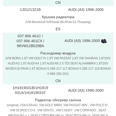
CN
1J0121321B
AUDI (A3) 1996-2000
Крышка радиатора
(VW Bora/Golf IV/Passat 96-/Polo 01-/Touareg)
ES
037.906.461C /
AUDI (A3) 1996-2000
037.906.461CX /
98VW12B529BA
Расходомер воздуха
(VW BORA 1.8T VW GOLF IV 1.8T VW PASSAT 1.8T VW SHARAN 1.8T20V
AUDI A3 1.8T AUDI A4 1.8T AUDI A6 2.5 TDI SEAT ALHAMBRA 1.8T20V
SKODA OcTAVIA 1.8T BOScH 0 280 217 117 BOScH 0 280 217 118 BOScH
0 986 280 201)
CN
1H1819031B/1H1819
AUDI (A3) 1996-2000
031A/1H1819031F
Радиатор обогрева салона
(original, 234x156x42, VW GOLF II/III/IV, VW PASSAT III/IV , VW POLO IV ,
VW SCIROCCO II , VW VENTO , VW CADDY ,VW CORRADO , SEAT
AROSA (97-> ), SEAT CORDOBA (94->) ,SEAT IBIZA (94->) ,SEAT INCA