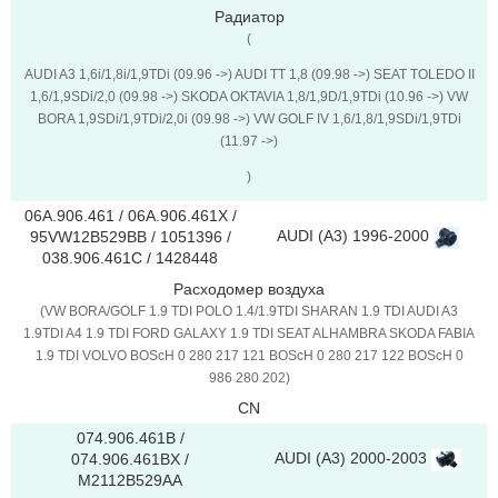
Радиатор
(
AUDI A3 1,6i/1,8i/1,9TDi (09.96 ->) AUDI TT 1,8 (09.98 ->) SEAT TOLEDO II
1,6/1,9SDi/2,0 (09.98 ->) SKODA OKTAVIA 1,8/1,9D/1,9TDi (10.96 ->) VW
BORA 1,9SDi/1,9TDi/2,0i (09.98 ->) VW GOLF IV 1,6/1,8/1,9SDi/1,9TDi
(11.97 ->)
)
06A.906.461 / 06A.906.461X /
AUDI (A3) 1996-2000
95VW12B529BB / 1051396 /
038.906.461C / 1428448
Расходомер воздуха
(VW BORA/GOLF 1.9 TDI POLO 1.4/1.9TDI SHARAN 1.9 TDI AUDI A3
1.9TDI A4 1.9 TDI FORD GALAXY 1.9 TDI SEAT ALHAMBRA SKODA FABIA
1.9 TDI VOLVO BOScH 0 280 217 121 BOScH 0 280 217 122 BOScH 0
986 280 202)
CN
074.906.461B /
AUDI (A3) 2000-2003
074.906.461BX /
M2112B529AA