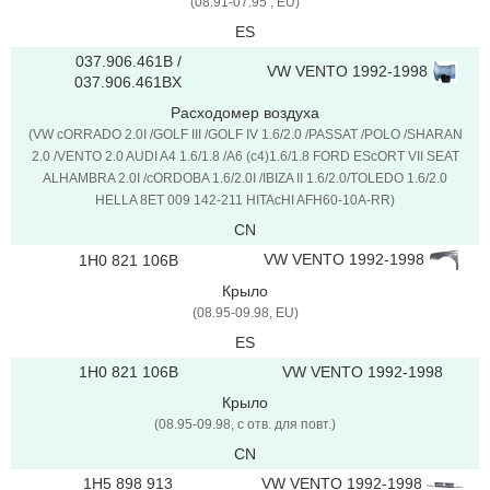
(08.91-07.95 , EU)
ES
037.906.461B /
VW VENTO 1992-1998
037.906.461BX
Расходомер воздуха
(VW cORRADO 2.0I /GOLF III /GOLF IV 1.6/2.0 /PASSAT /POLO /SHARAN
2.0 /VENTO 2.0 AUDI A4 1.6/1.8 /A6 (c4)1.6/1.8 FORD EScORT VII SEAT
ALHAMBRA 2.0I /cORDOBA 1.6/2.0I /IBIZA II 1.6/2.0/TOLEDO 1.6/2.0
HELLA 8ET 009 142-211 HITAcHI AFH60-10A-RR)
CN
VW VENTO 1992-1998
1H0 821 106B
Крыло
(08.95-09.98, EU)
ES
1H0 821 106B
VW VENTO 1992-1998
Крыло
(08.95-09.98, с отв. для повт.)
CN
1H5 898 913
VW VENTO 1992-1998