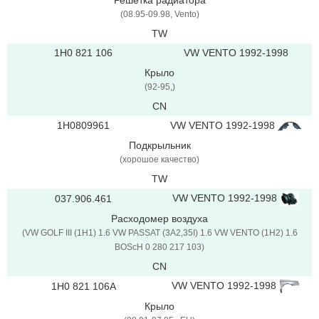
Решетка радиатора
(08.95-09.98, Vento)
TW
1H0 821 106
VW VENTO 1992-1998
Крыло
(92-95,)
CN
1H0809961
VW VENTO 1992-1998
Подкрыльник
(хорошое качество)
TW
VW VENTO 1992-1998
037.906.461
Расходомер воздуха
(VW GOLF III (1H1) 1.6 VW PASSAT (3A2,35I) 1.6 VW VENTO (1H2) 1.6
BOScH 0 280 217 103)
CN
VW VENTO 1992-1998
1H0 821 106A
Крыло