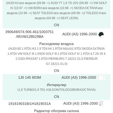
(AUDI A3 все модели (09.96 ->) AUDI TT 1,8 TD 20V (09.98 ->) VW GOLF
IV (10.97 ->) VW BORA все модели (10.98 ->) SKODA OCTAVIA все
модели (10.96 ->) SEAT TOLEDO все модели (08.99 ->)/ TOLEDO II все
модели (04.98 ->) SEAT LEON)
CN
390649/074.906.461/1003751
AUDI (A3) 1996-2000
/95VW12B529BA
Расходомер воздуха
(AUDI 80 1.9TDI /A3 1.9 TDI/ A4 1.9TDI/ A6(c4)1.9TDI SKODA OcTAVIA
1.9TDI VW GOLF III 1.9SDI/ GOLF III 1.9TDI/ GOLF IV 1.9TDI /LT 28-35 II
2.5SDI /PASSAT 1.9TDI PIERBURG 7.18221.51.0 PIERBUR
G7.18221.01.0)
CN
AUDI (A3) 1996-2000
1J0 145 803M
Интеркулер
(1,8 TURBO/1,9 TDI, A3/LEON/TOLEDO/BORA/OCTAVIA)
CN
AUDI (A3) 1996-2000
191819031B/1H1819031A
Радиатор обогрева салона