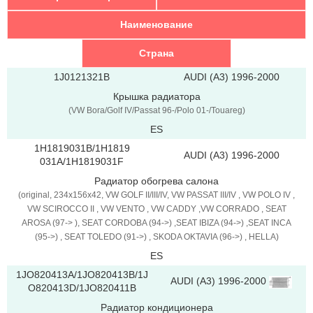
Наименование
Страна
1J0121321B
AUDI (A3) 1996-2000
Крышка радиатора
(VW Bora/Golf IV/Passat 96-/Polo 01-/Touareg)
ES
1H1819031B/1H1819
AUDI (A3) 1996-2000
031A/1H1819031F
Радиатор обогрева салона
(original, 234x156x42, VW GOLF II/III/IV, VW PASSAT III/IV , VW POLO IV ,
VW SCIROCCO II , VW VENTO , VW CADDY ,VW CORRADO , SEAT
AROSA (97-> ), SEAT CORDOBA (94->) ,SEAT IBIZA (94->) ,SEAT INCA
(95->) , SEAT TOLEDO (91->) , SKODA OKTAVIA (96->) , HELLA)
ES
1JO820413A/1JO820413B/1J
AUDI (A3) 1996-2000
O820413D/1JO820411B
Радиатор кондиционера