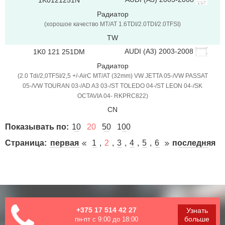
Радиатор
(хорошое качество MT/AT 1.6TDI/2.0TDI/2.0TFSI)
TW
AUDI (A3) 2003-2008
1K0 121 251DM
Радиатор
(2.0 Tdi/2,0TFSI/2,5 +/-AirC MT/AT (32mm) VW JETTA 05-/VW PASSAT
05-/VW TOURAN 03-/AD A3 03-/ST TOLEDO 04-/ST LEON 04-/SK
OCTAVIA 04- RKPRC822)
CN
Показывать по:
10
20
50
100
Страница:
первая
1
2
3
4
5
6
последняя
+375 17 514 42 27
Узнать
больше
пн-пт с 9:00 до 18:00