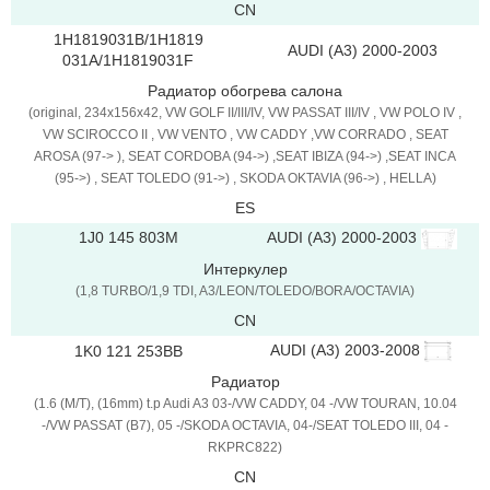
CN
1H1819031B/1H1819
AUDI (A3) 2000-2003
031A/1H1819031F
Радиатор обогрева салона
(original, 234x156x42, VW GOLF II/III/IV, VW PASSAT III/IV , VW POLO IV ,
VW SCIROCCO II , VW VENTO , VW CADDY ,VW CORRADO , SEAT
AROSA (97-> ), SEAT CORDOBA (94->) ,SEAT IBIZA (94->) ,SEAT INCA
(95->) , SEAT TOLEDO (91->) , SKODA OKTAVIA (96->) , HELLA)
ES
AUDI (A3) 2000-2003
1J0 145 803M
Интеркулер
(1,8 TURBO/1,9 TDI, A3/LEON/TOLEDO/BORA/OCTAVIA)
CN
AUDI (A3) 2003-2008
1K0 121 253BB
Радиатор
(1.6 (M/T), (16mm) t.p Audi A3 03-/VW CADDY, 04 -/VW TOURAN, 10.04
-/VW PASSAT (B7), 05 -/SKODA OCTAVIA, 04-/SEAT TOLEDO III, 04 -
RKPRC822)
CN