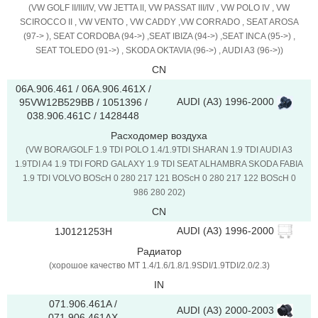
(VW GOLF II/III/IV, VW JETTA II, VW PASSAT III/IV , VW POLO IV , VW
SCIROCCO II , VW VENTO , VW CADDY ,VW CORRADO , SEAT AROSA
(97-> ), SEAT CORDOBA (94->) ,SEAT IBIZA (94->) ,SEAT INCA (95->) ,
SEAT TOLEDO (91->) , SKODA OKTAVIA (96->) , AUDI A3 (96->))
CN
06A.906.461 / 06A.906.461X /
AUDI (A3) 1996-2000
95VW12B529BB / 1051396 /
038.906.461C / 1428448
Расходомер воздуха
(VW BORA/GOLF 1.9 TDI POLO 1.4/1.9TDI SHARAN 1.9 TDI AUDI A3
1.9TDI A4 1.9 TDI FORD GALAXY 1.9 TDI SEAT ALHAMBRA SKODA FABIA
1.9 TDI VOLVO BOScH 0 280 217 121 BOScH 0 280 217 122 BOScH 0
986 280 202)
CN
AUDI (A3) 1996-2000
1J0121253H
Радиатор
(хорошое качество MT 1.4/1.6/1.8/1.9SDI/1.9TDI/2.0/2.3)
IN
071.906.461A /
AUDI (A3) 2000-2003
071.906.461AX