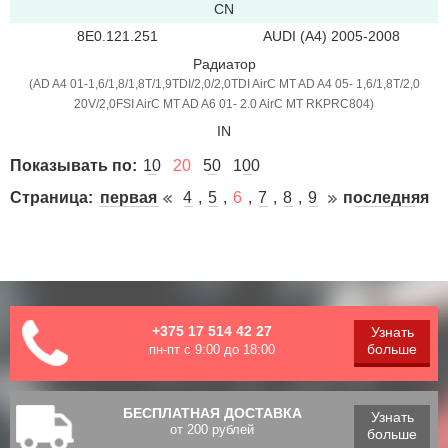
CN
8E0.121.251
AUDI (A4) 2005-2008
Радиатор
(AD A4 01-1,6/1,8/1,8T/1,9TDI/2,0/2,0TDI AirC MT AD A4 05- 1,6/1,8T/2,0
20V/2,0FSI AirC MT AD A6 01- 2.0 AirC MT RKPRC804)
IN
Показывать по:
10
20
50
100
Страница:
первая
4
5
6
7
8
9
последняя
+375 17 514 42 27
Узнать
больше
пн-пт с 9:00 до 18:00
БЕСПЛАТНАЯ ДОСТАВКА
Узнать
от 200 рублей
больше