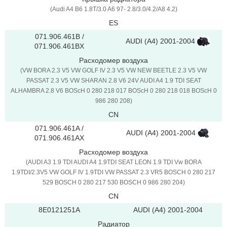
(Audi A4 B6 1.8T/3.0 A6 97- 2.8/3.0/4.2/A8 4.2)
ES
071.906.461B /
AUDI (A4) 2001-2004
071.906.461BX
Расходомер воздуха
(VW BORA 2.3 V5 VW GOLF IV 2.3 V5 VW NEW BEETLE 2.3 V5 VW
PASSAT 2.3 V5 VW SHARAN 2.8 V6 24V AUDI A4 1.9 TDI SEAT
ALHAMBRA 2.8 V6 BOScH 0 280 218 017 BOScH 0 280 218 018 BOScH 0
986 280 208)
CN
071.906.461A /
AUDI (A4) 2001-2004
071.906.461AX
Расходомер воздуха
(AUDI A3 1.9 TDI AUDI A4 1.9TDI SEAT LEON 1.9 TDI Vw BORA
1.9TDI/2.3V5 VW GOLF IV 1.9TDI VW PASSAT 2.3 VR5 BOSCH 0 280 217
529 BOSCH 0 280 217 530 BOSCH 0 986 280 204)
CN
8E0121251A
AUDI (A4) 2001-2004
Радиатор