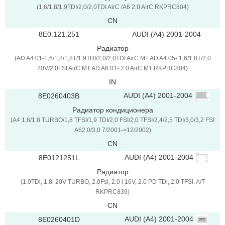
(1,6/1,8/1,9TDI/2,0/2,0TDI AirC /A6 2,0 AirC RKPRC804)
CN
8E0.121.251
AUDI (A4) 2001-2004
Радиатор
(AD A4 01-1,6/1,8/1,8T/1,9TDI/2,0/2,0TDI AirC MT AD A4 05- 1,6/1,8T/2,0
20V/2,0FSI AirC MT AD A6 01- 2.0 AirC MT RKPRC804)
IN
AUDI (A4) 2001-2004
8E0260403B
Радиатор кондиционера
(A4 1,6/1,8 TURBO/1,8 TFSI/1,9 TDI/2,0 FSI/2,0 TFSI/2,4/2,5 TDI/3,0/3,2 FSI
A62,0/3,0 7/2001->12/2002)
CN
AUDI (A4) 2001-2004
8E0121251L
Радиатор
(1.9TDi, 1.8i 20V TURBO, 2.0Fsi, 2.0 i 16V, 2.0 PD TDi, 2.0 TFSi. A/T
RKPRC839)
CN
AUDI (A4) 2001-2004
8E0260401D